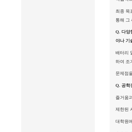
최종 목
통해 그
Q.
다양
야나 기
배터리 
하여 조
문제점을
Q.
공학
즐거움과
제한된 
대학원에