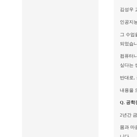
김성우 
인공지능
그 수업
되었습니
컴퓨터나
싶다는 
반대로,
내용을 
Q.
공학
2
년간 금
몸과 마
니다.