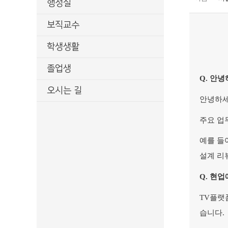
행정실
보직교수
학생생활
졸업생
Q.
안녕
오시는 길
안녕하세
주요 업
예를 들어
설계 리
Q.
현업
TV
플랫
습니다.