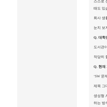
스스로 
때도 있
회사 생
눈치 보
Q.
대학
도서관이
적당히 
Q.
현재
‘SW
문제
제목 그
생성형 
하는 방