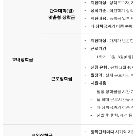
•
지원대상
: 성적우수자, 
•
성적기준
: 직전학기 성적 
단과대학(원)
맞춤형 장학금
•
지원내용
: 등록금 일부 면제
•
타 장학금과의 이중 수혜 
•
지원대상
: 가계가 빈곤한
•
근로기간
-
1학기 : 3월~8월(6개월
교내장학금
•
신청 유형
: 유형 1(월 40시
•
월정액
: 실제 근로시간 ×
근로장학금
•
지원내용
-
월정 장학금을 시간 계
-
월 최대 근로시간을 
-
타 장학금과의 이중 수
-
선발 후 휴학, 제적 등
•
장학단체마다 시기와 지원
교외장학금