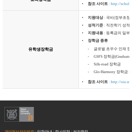
•
참조 사이트
:
http://schol
•
지원대상
: 국비(정부초청
•
성적기준
: 직전학기 성적 
•
지원내용
: 등록금의 일부
•
장학금 종류
-
글로벌 초우수 인재 정
유학생장학금
-
GSFS 장학금(Graduate Sch
-
Silk-road 장학금
-
Glo-Harmony 장학금 
•
참조 사이트
:
http://oia.snu
개인정보처리방침
입학안내
학사일정
커리큘럼