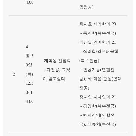
4:00
합전공)
곽지호 지리학과‘20
- 통계학(복수전공)
김진일 언어학과‘21
4
- 심리학/컴퓨터공학
월 3
재학생 간담회
(복수전공)
0일
: 다전공, 그것
- 인공지능(연합전
3
(목)
이 알고싶다
공), 뇌·마음·행동(연계
12:3
전공)
0~1
정다인 디자인과‘21
4:00
- 경영학(복수전공)
- 벤처경영(연합전
공), 의류학(부전공)