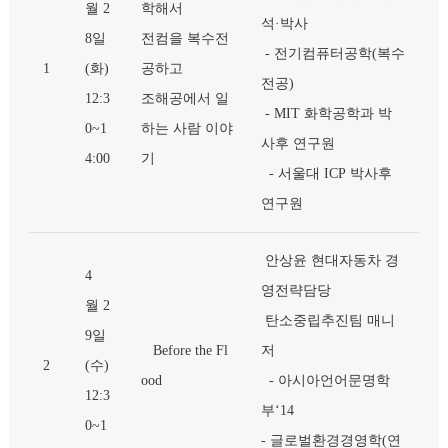
월 2
학해서
석·박사
8일
전컴을 복수전
- 전기컴퓨터공학(복수
1
(화)
공하고
전공)
12:3
조해공에서 일
- MIT 화학공학과 박
0~1
하는 사람 이야
사후 연구원
4:00
기
- 서울대 ICP 박사후
연구원
안상윤 현대자동차 경
4
영전략담당
월 2
탄소중립추진팀 매니
9일
Before the Fl
저
2
(수)
ood
- 아시아언어문명학
12:3
부‘14
0~1
- 글로벌환경경영학(연